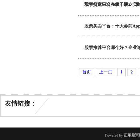
现，符合SEO收录习惯。“
股票交流平台在线，股友实
股票买卖平台：十大券商Ap
股票推荐平台哪个好？专业
首页
上一页
1
2
友情链接：
Powered by
正规股票