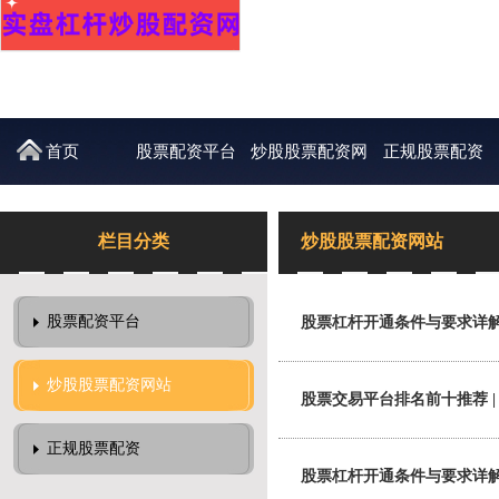
首页
股票配资平台
炒股股票配资网
正规股票配资
站
栏目分类
炒股股票配资网站
股票配资平台
股票杠杆开通条件与要求详
炒股股票配资网站
股票交易平台排名前十推荐 |
正规股票配资
股票杠杆开通条件与要求详