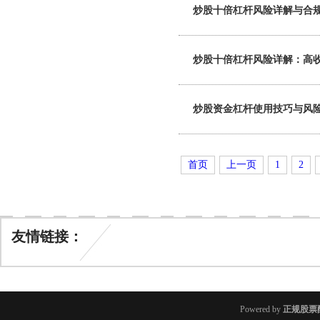
炒股十倍杠杆风险详解与合规警
炒股十倍杠杆风险详解：高
炒股资金杠杆使用技巧与风
首页
上一页
1
2
友情链接：
Powered by
正规股票